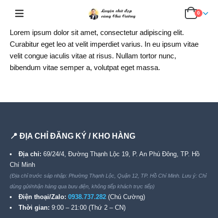
0
Lorem ipsum dolor sit amet, consectetur adipiscing elit.
Curabitur eget leo at velit imperdiet varius. In eu ipsum vitae
velit congue iaculis vitae at risus. Nullam tortor nunc,
bibendum vitae semper a, volutpat eget massa.
📍 ĐỊA CHỈ ĐĂNG KÝ / KHO HÀNG
Địa chỉ:
69/24/4, Đường Thạnh Lộc 19, P. An Phú Đông, TP. Hồ
Chí Minh
(Địa chỉ trước sáp nhập: Phường Thạnh Lộc, Quận 12, TP. Hồ Chí Minh. Lưu ý: Chỉ
dùng gửi/nhận hàng qua bưu điện, không tiếp khách trực tiếp)
Điện thoại/Zalo:
0938.737.282
(Chú Cường)
Thời gian:
9:00 – 21:00 (Thứ 2 – CN)